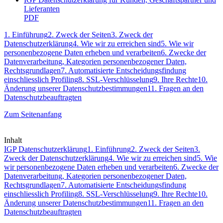
Lieferanten
PDF
1. Einführung
2. Zweck der Seiten
3. Zweck der
Datenschutzerklärung
4. Wie wir zu erreichen sind
5. Wie wir
personenbezogene Daten erheben und verarbeiten
6. Zwecke der
Datenverarbeitung, Kategorien personenbezogener Daten,
Rechtsgrundlagen
7. Automatisierte Entscheidungsfindung
einschliesslich Profiling
8. SSL-Verschlüsselung
9. Ihre Rechte
10.
Änderung unserer Datenschutzbestimmungen
11. Fragen an den
Datenschutzbeauftragten
Zum Seitenanfang
Inhalt
IGP Datenschutzerklärung
1. Einführung
2. Zweck der Seiten
3.
Zweck der Datenschutzerklärung
4. Wie wir zu erreichen sind
5. Wie
wir personenbezogene Daten erheben und verarbeiten
6. Zwecke der
Datenverarbeitung, Kategorien personenbezogener Daten,
Rechtsgrundlagen
7. Automatisierte Entscheidungsfindung
einschliesslich Profiling
8. SSL-Verschlüsselung
9. Ihre Rechte
10.
Änderung unserer Datenschutzbestimmungen
11. Fragen an den
Datenschutzbeauftragten