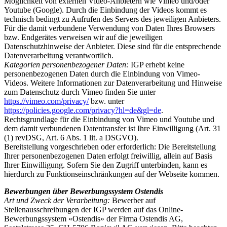
Möglichkeit von externen Video-Anbietern wie Vimeo und/oder
Youtube (Google). Durch die Einbindung der Videos kommt es
technisch bedingt zu Aufrufen des Servers des jeweiligen Anbieters.
Für die damit verbundene Verwendung von Daten Ihres Browsers
bzw. Endgerätes verweisen wir auf die jeweiligen
Datenschutzhinweise der Anbieter. Diese sind für die entsprechende
Datenverarbeitung verantwortlich.
Kategorien personenbezogener Daten:
IGP erhebt keine
personenbezogenen Daten durch die Einbindung von Vimeo-
Videos. Weitere Informationen zur Datenverarbeitung und Hinweise
zum Datenschutz durch Vimeo finden Sie unter
https.//vimeo.com/privacy/
bzw. unter
https://policies.google.com/privacy?hl=de&gl=de
.
Rechtsgrundlage für die Einbindung von Vimeo und Youtube und
dem damit verbundenen Datentransfer ist Ihre Einwilligung (Art. 31
(1) revDSG, Art. 6 Abs. 1 lit. a DSGVO).
Bereitstellung vorgeschrieben oder erforderlich: Die Bereitstellung
Ihrer personenbezogenen Daten erfolgt freiwillig, allein auf Basis
Ihrer Einwilligung. Sofern Sie den Zugriff unterbinden, kann es
hierdurch zu Funktionseinschränkungen auf der Webseite kommen.
Bewerbungen über Bewerbungssystem Ostendis
Art und Zweck der Verarbeitung:
Bewerber auf
Stellenausschreibungen der IGP werden auf das Online-
Bewerbungssystem «Ostendis» der Firma Ostendis AG,