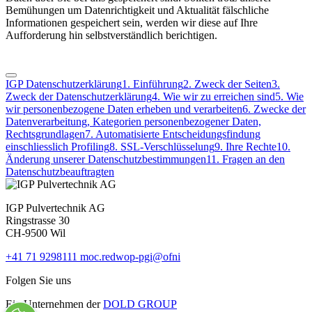
Bemühungen um Datenrichtigkeit und Aktualität fälschliche
Informationen gespeichert sein, werden wir diese auf Ihre
Aufforderung hin selbstverständlich berichtigen.
IGP Datenschutzerklärung
1. Einführung
2. Zweck der Seiten
3.
Zweck der Datenschutzerklärung
4. Wie wir zu erreichen sind
5. Wie
wir personenbezogene Daten erheben und verarbeiten
6. Zwecke der
Datenverarbeitung, Kategorien personenbezogener Daten,
Rechtsgrundlagen
7. Automatisierte Entscheidungsfindung
einschliesslich Profiling
8. SSL-Verschlüsselung
9. Ihre Rechte
10.
Änderung unserer Datenschutzbestimmungen
11. Fragen an den
Datenschutzbeauftragten
IGP Pulvertechnik AG
Ringstrasse 30
CH-9500 Wil
+41 71 9298111
moc.redwop-pgi@ofni
Folgen Sie uns
Ein Unternehmen der
DOLD GROUP