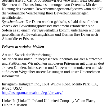
Seetalstrasse 35, CH-5706 Boniswil AG verwiesen. Bitte beachten
Sie hierzu die Datenschutzbestimmungen von Ostendis. Mit der
Nutzung des externen Bewerbermanagement-Systems kann die IGP
die vertrauliche Verarbeitung Ihrer Bewerbungsunterlagen
gewährleisten.
Speicherdauer:
Die Daten werden gelöscht, sobald diese für den
Zweck des Bewerbungsprozesses nicht mehr erforderlich sind.
Sofern es zu einem Vertragsverhältnis kommt, unterliegen wir den
gesetzlichen Aufbewahrungsfristen und löschen Ihre Daten nach
Ablauf dieser Fristen.
Präsenz in sozialen Medien
Art und Zweck der Verarbeitung:
Sie finden uns unter Onlinepräsenzen innerhalb sozialer Netzwerke
und Plattformen. Wir möchten mit diesen Präsenzen mit unseren dort
aktiven Kunden, Interessenten und Nutzern kommunizieren und sie
auf diesem Wege über unsere Leistungen und unser Unternehmen
informieren.
Instagram (Instagram Inc., 1601 Willow Road, Menlo Park, CA,
94025, USA)
http://instagram.com/about/legal/privacy/
LinkedIn (LinkedIn Ireland Unlimited Company Wilton Place,
Dublin 2, Irland)